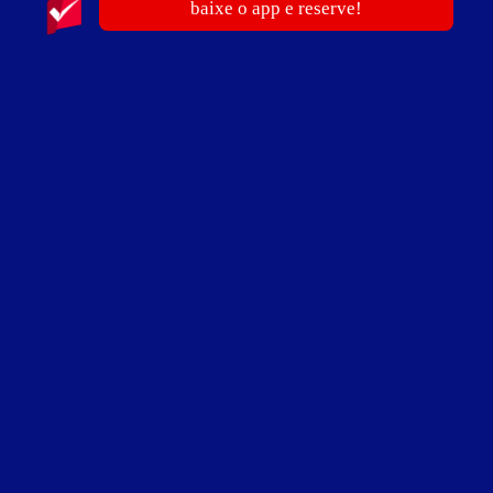
baixe o app e reserve!
3
horas
R$ 79,90
- - -
após as 18h
5
horas
R$ 89,90
- - -
após as 18h
Pernoite
R$ 128,90
- - -
a partir das 23:00h - 12
horas
Informações importantes
Hora adicional -
R$ 15,00
Suíte Piscina
Suíte Piscina - Itens
ar-condicionado
canal erótico
ducha
frigobar
garagem privativa
piscina
sauna
secador de cabelo
TV 32" LED