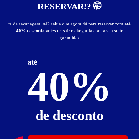
RESERVAR!? 🤭
Suíte Hidro - Preços e períodos
tá de sacanagem, né? sabia que agora dá para reservar com
até
40% desconto
antes de sair e chegar lá com a sua suíte
Valores válidos para hoje:
garantida?
1
hora
R$ 69,00
- - -
até as 17:59h
até
3
horas
R$ 79,90
- - -
40%
até as 17:59h
5
horas
R$ 89,90
- - -
até as 17:59h
entre 6h e 15:59h
R$ 99,90
- - -
saída até as 18h
de desconto
entre 6h e 15:59h
R$ 99,90
- - -
saída até as 18h
1
hora
R$ 69,00
- - -
após as 18h