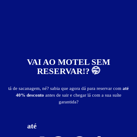
Vison Motel
Neópolis - Natal
Suítes entre
R$ 92,00
e
R$ 690,00
VAI AO MOTEL SEM
RESERVAR!? 🤭
Baixe o app e reserve antes de sair
tá de sacanagem, né? sabia que agora dá para reservar com
até
40% desconto
antes de sair e chegar lá com a sua suíte
garantida?
até
142