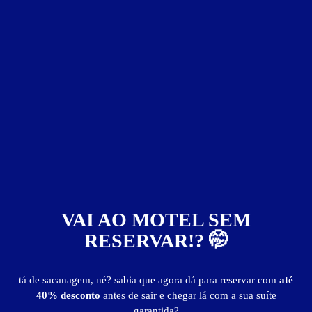
ver fotos
Suíte 3 Estrelas - Itens
VAI AO MOTEL SEM
ar-condicionado
frigobar
garagem privativa
secador de cabelo
TV a cabo
RESERVAR!? 🤭
tá de sacanagem, né? sabia que agora dá para reservar com
até
Suíte 3 Estrelas - Preços e períodos
40% desconto
antes de sair e chegar lá com a sua suíte
garantida?