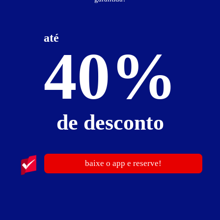
Valores válidos para hoje:
1
hora
R$ 86,00
- - -
até
3
horas
R$ 103,00
- - -
40%
Pernoite
R$ 270,00
- - -
a partir das 22:00h
Suíte 4 Estrelas
de desconto
baixe o app e reserve!