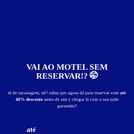
garagem privativa
internet Wi-Fi (sem fio)
saleta para refeições
secador de cabelo
som
TV LCD
Suíte Medieval - Preços e períodos
Valores válidos para hoje:
VAI AO MOTEL SEM
1
hora
R$ 130,00
- - -
RESERVAR!? 🤭
2
horas
R$ 150,00
- - -
3
horas
R$ 170,00
- - -
tá de sacanagem, né? sabia que agora dá para reservar com
até
4
horas
R$ 190,00
- - -
40% desconto
antes de sair e chegar lá com a sua suíte
5
horas
R$ 210,00
- - -
garantida?
Pernoite
R$ 250,00
- - -
a partir das 22:00h
até