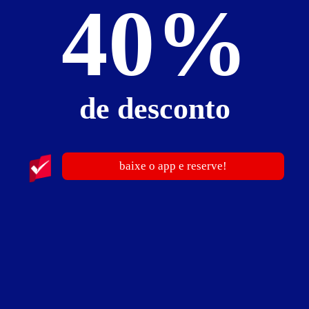
40%
Informações importantes
» Hora adicional:
R$ 20,00
Suíte Oriental
de desconto
baixe o app e reserve!
ver fotos