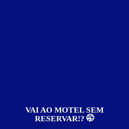
Pernoite
R$ 80,00
- - -
a partir das 22:00h
Suíte Fetiche
VAI AO MOTEL SEM
RESERVAR!? 🤭
ver fotos