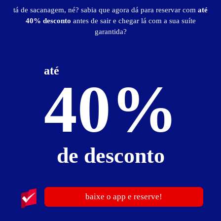
tá de sacanagem, né? sabia que agora dá para reservar com
até
40% desconto
antes de sair e chegar lá com a sua suíte
Suíte Fetiche - Itens
garantida?
2 canais eróticos
ar-condicionado
CD player
ducha
frigobar
garagem privativa
iluminação diferenciada
mesa para refeições
até
som AM/FM
TV 42"
TV a cabo
40%
WI-FI
Suíte Fetiche - Preços e períodos
Valores válidos para hoje:
de desconto
3
horas
R$ 65,00
- - -
12
horas
R$ 135,00
- - -
Pernoite
baixe o app e reserve!
R$ 90,00
- - -
a partir das 22:00h