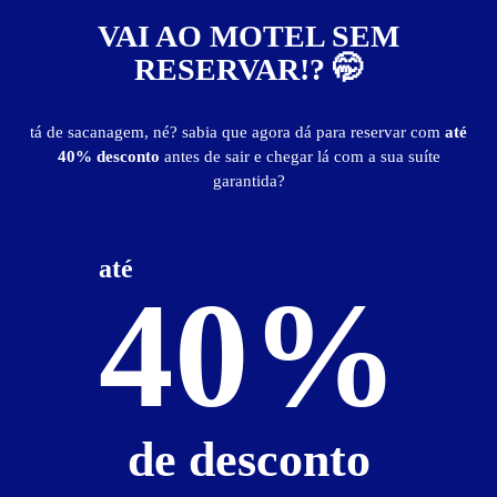
VAI AO MOTEL SEM
RESERVAR!? 🤭
tá de sacanagem, né? sabia que agora dá para reservar com
até
40% desconto
antes de sair e chegar lá com a sua suíte
garantida?
até
40%
ver fotos
Suíte Executiva - Itens
ar-condicionado split
ducha dupla
frigobar
hidro spa p/ 4 pessoas
poltrona erótica
de desconto
saleta para refeições
secador de cabelo
TV LED 43"