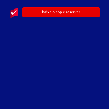
Suíte Executiva - Preços e períodos
baixe o app e reserve!
Valores válidos para hoje:
Baixe o guia de motéis go
BAIXE O APP
e reserve antes de sair
2
horas
R$ 180,00
- - -
12
horas
R$ 290,00
- - -
após as 7h
12
horas
R$ 340,00
- - -
até as 6:59h
Especial Policiais e Bombeiros!
Válido de dom após as 7h até 5ª
Liberar cupom
Guia de Motéis
Informações importantes