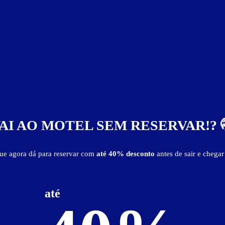
AI AO MOTEL SEM RESERVAR!? 
que agora dá para reservar com
até 40% desconto
antes de sair e chegar
até
iluminação especial
mesa para refeições
secador de cabelo