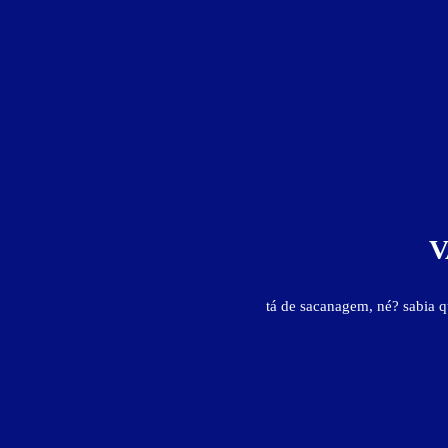
V
tá de sacanagem, né? sabia 
Apto Super Luxo - Itens
ar-condicionado split
ducha
espelho no teto
frigobar