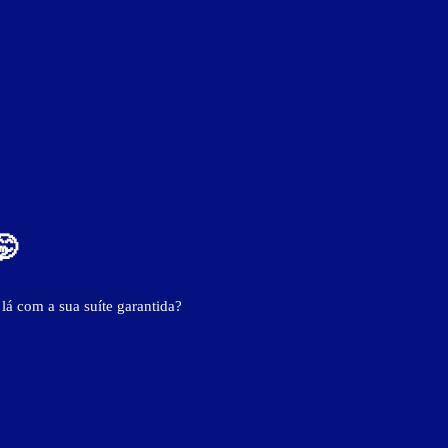
🤭
ver fotos
 lá com a sua suíte garantida?
TV LED 32''