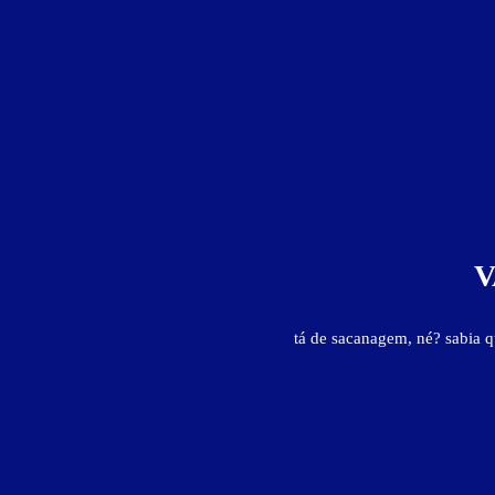
V
Apartamento Luxo 22 - Itens
tá de sacanagem, né? sabia 
ar-condicionado
ducha
frigobar
garagem privativa
jo
Apartamento Luxo 22 - Preços e períodos