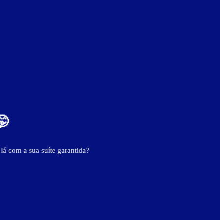
ver fotos
🤭
 lá com a sua suíte garantida?