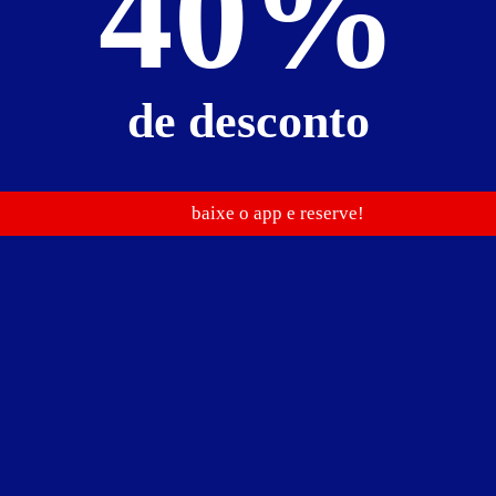
40%
Baixe o guia de motéis go
e reserve antes de sair
de desconto
R$ 65,00
R$ 115,00
baixe o app e reserve!
Apartamento Luxo 29