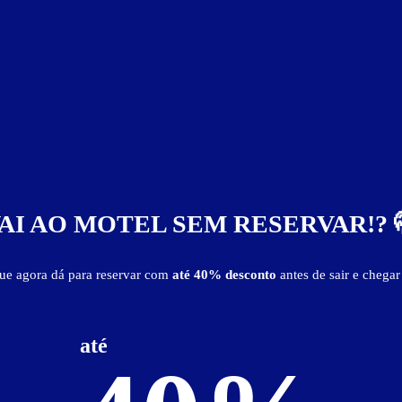
AI AO MOTEL SEM RESERVAR!? 
que agora dá para reservar com
até 40% desconto
antes de sair e chegar
go de luz
mesa para refeições
TV
Wi-Fi
até