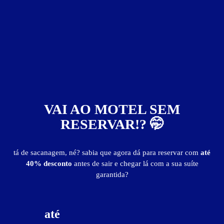
ver fotos
Suíte Master - Itens
Alexa
ar-condicionado
cama king size
frigobar
hidro
TV tela plana
VAI AO MOTEL SEM
Suíte Master - Preços e períodos
RESERVAR!? 🤭
Valores válidos para hoje:
tá de sacanagem, né? sabia que agora dá para reservar com
até
Baixe o guia de motéis go
BAIXE O APP
e reserve antes de sair
40% desconto
antes de sair e chegar lá com a sua suíte
garantida?
3
horas
R$ 90,00
- - -
Pernoite
R$ 130,00
- - -
a partir das 21:00h
até