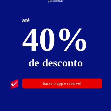
garantida?
Suíte Extase
até
40%
de desconto
baixe o app e reserve!
ver fotos
Suíte Extase - Itens