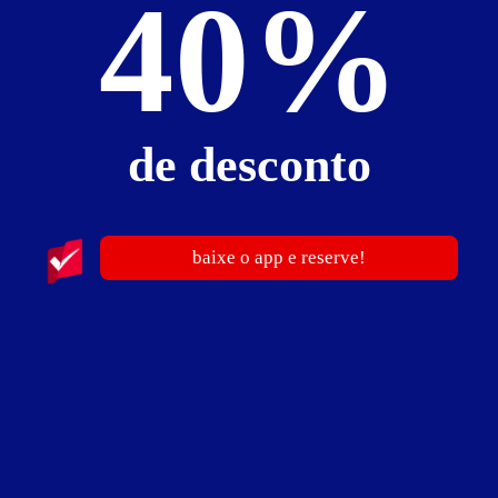
40%
2
horas
R$ 175,00
- - -
após as 13h
12
horas
R$ 340,00
- - -
de desconto
Reserve com até 30% de desconto
BAIXE O APP
Informações importantes
baixe o app e reserve!
»
Hora adicional:
R$ 44,00
»
Pessoa Adicional:
50% do valor da hospedagem.
Suíte