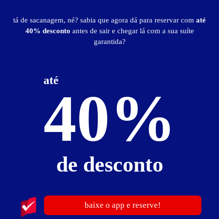
ar-condicionado
canal erótico
ducha
frigobar
hidromassagem
mesa para refeições
som
TV LED
tá de sacanagem, né? sabia que agora dá para reservar com
até
Wi-Fi
40% desconto
antes de sair e chegar lá com a sua suíte
garantida?
Suíte Luxo - Preços e períodos
até
Valores válidos para hoje:
40%
Baixe o guia de motéis go
BAIXE O APP
e reserve antes de sair
2
horas
R$ 109,00
- - -
4
horas
R$ 136,00
- - -
de desconto
12
horas
R$ 195,00
- - -
Reserve com até 30% de desconto
BAIXE O APP
baixe o app e reserve!