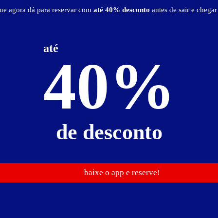
que agora dá para reservar com
até 40% desconto
antes de sair e chegar
Localização
até
40%
Ver Mapa
de desconto
baixe o app e reserve!
l - SP
Vá de
Uber