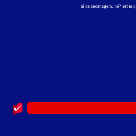
tá de sacanagem, né? sabia 
Classic Motel
Rodovia Washington Luiz, km 426 - Zona Rural - Cedra