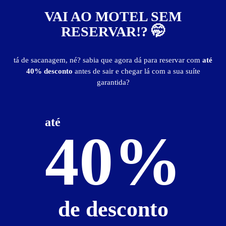
4
horas
R$ 387,00
- - -
VAI AO MOTEL SEM
5
horas
R$ 441,00
- - -
RESERVAR!? 🤭
6
horas
R$ 495,00
- - -
Pernoite
R$ 428,00
- - -
tá de sacanagem, né? sabia que agora dá para reservar com
até
a partir das 22:00h
40% desconto
antes de sair e chegar lá com a sua suíte
garantida?
Reserve antes de sair!
Você pode garantir a sua suíte no Motel Sagitário
BAIXE O APP
antes de sair de casa.
guia de motéis go
até
40%
Informações importantes
» Diária:
R$ 913,00.
» Hora adicional:
R$ 54,00.
» Adicional por pessoa:
R$ 42,00.
de desconto
Suíte Nupcial