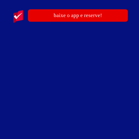
baixe o app e reserve!
ver fotos
Suíte Nupcial - Itens
2 canais eróticos
ar-condicionado central
área externa
cadeira erótica
canal musical
frigobar
garagem privativa
home theater
internet Wi-Fi (sem fio)
piscina com cascata
pista de dança