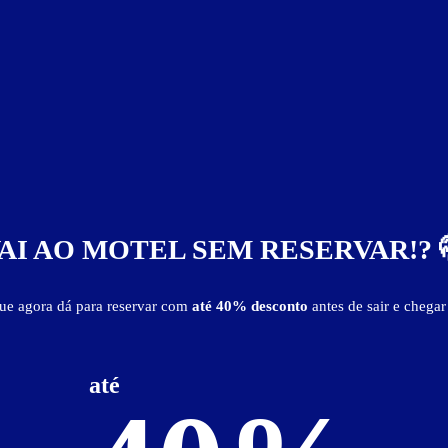
AI AO MOTEL SEM RESERVAR!? 
que agora dá para reservar com
até 40% desconto
antes de sair e chegar
até
agem privativa
internet Wi-Fi (sem fio)
som c/ cd player
TV 