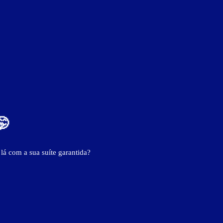
🤭
ver fotos
 lá com a sua suíte garantida?
29"