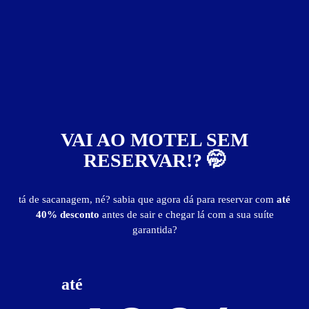
Reserve antes de sair!
Você pode garantir a sua suíte no Motel Pousada
BAIXE O APP
Lumière antes de sair de casa.
guia de motéis go
Informações importantes
» Hora adicional:
R$ 45,00
» Pessoa adicional:
R$ 50,00
VAI AO MOTEL SEM
Suíte Luxo
RESERVAR!? 🤭
tá de sacanagem, né? sabia que agora dá para reservar com
até
40% desconto
antes de sair e chegar lá com a sua suíte
garantida?
até