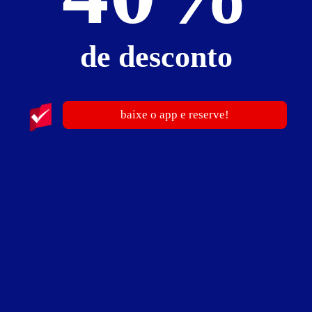
de desconto
baixe o app e reserve!
Motel Horizonte
Rua Bom Jesus, s/n - Jardim América - Várzea Grande - MT
Vá de
Uber
Traçar rota