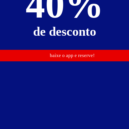
40%
Baixe o guia de motéis go
e reserve antes de sair
de desconto
R$ 199,00
R$ 320,00
R$ 440,00
baixe o app e reserve!
Suíte Vip