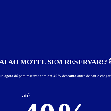
AI AO MOTEL SEM RESERVAR!? 
que agora dá para reservar com
até 40% desconto
antes de sair e chegar
futebol
canal musical
estacionamento
estacionamento coleti
-Fi
até