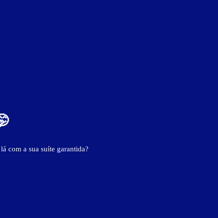
ver fotos
🤭
 lá com a sua suíte garantida?
vo
frigobar
hidromassagem
painel de automação