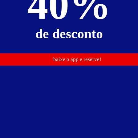
40%
de desconto
baixe o app e reserve!