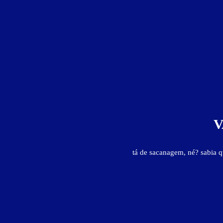
Suíte Luxo - Preços e períodos
Valores válidos para hoje:
1
hora
Informações importantes
» Hora adicional -
R$ 53,00
» O preço da suíte é referente a 2 (duas) pessoas. Para cada pessoa adicional
V
tá de sacanagem, né? sabia 