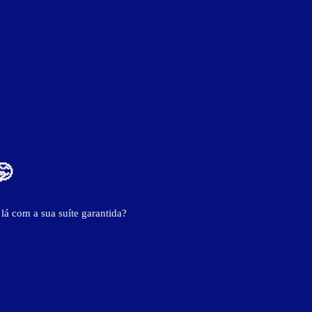
- - -
🤭
 lá com a sua suíte garantida?