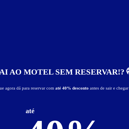
R$ 107,00
 será cobrado mais 40% do valor da suíte.
AI AO MOTEL SEM RESERVAR!? 
que agora dá para reservar com
até 40% desconto
antes de sair e chegar
Suíte Plus
até