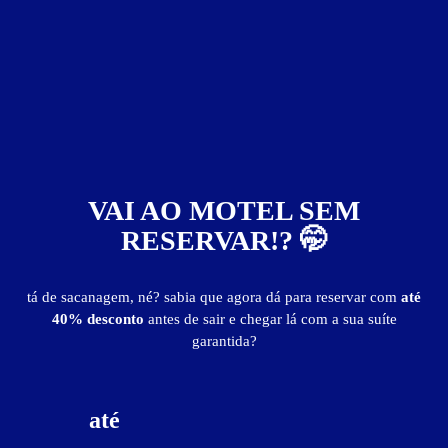
33
VAI AO MOTEL SEM
RESERVAR!? 🤭
tá de sacanagem, né? sabia que agora dá para reservar com
até
40% desconto
antes de sair e chegar lá com a sua suíte
garantida?
Sandalus - Palhoça
Aririu - Palhoça
Suítes entre
R$ 60,00
e
R$ 150,00
até