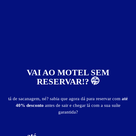
ver fotos
Suíte Super Luxo - Itens
VAI AO MOTEL SEM
ar-condicionado split
garagem individual
portão automático
sofá
som
TV
RESERVAR!? 🤭
tá de sacanagem, né? sabia que agora dá para reservar com
até
Suíte Super Luxo - Preços e períodos
40% desconto
antes de sair e chegar lá com a sua suíte
garantida?
Valores válidos para hoje:
1
hora
R$ 95,00
- - -