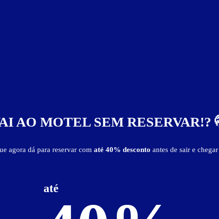
R$ 116,00
R$ 210,00
Suíte Ylang Master
AI AO MOTEL SEM RESERVAR!? 
que agora dá para reservar com
até 40% desconto
antes de sair e chegar
até