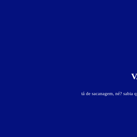
2
horas
Pernoite
a partir das 22:00h
Informações importantes
Hora adicional - R$ 36,00
V
tá de sacanagem, né? sabia 