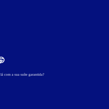
- - -
- - -
🤭
 lá com a sua suíte garantida?