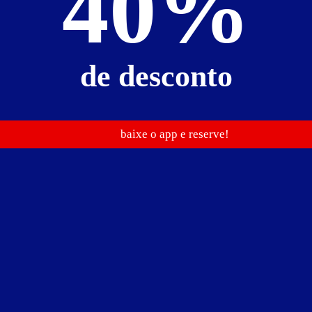
40%
de desconto
baixe o app e reserve!
em
canal erótico
frigobar
garagem privativa automática
so