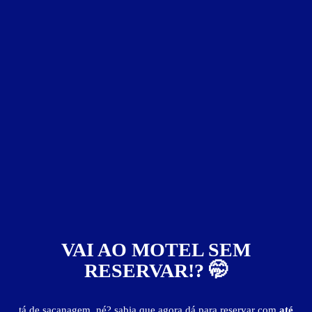
ver fotos
Suíte Luxo - Itens
ar-condicionado
canal erótico
frigobar
garagem privativa
internet Wi-Fi
som AM/FM
VAI AO MOTEL SEM
TV LCD
RESERVAR!? 🤭
Suíte Luxo - Preços e períodos
tá de sacanagem, né? sabia que agora dá para reservar com
até