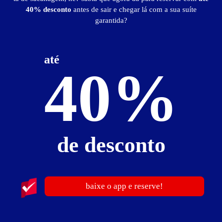
40% desconto
antes de sair e chegar lá com a sua suíte
Valores válidos para hoje:
garantida?
2
horas
R$ 70,00
- - -
12
horas
R$ 140,00
- - -
até
40%
Informações importantes
» A cada 5 min excedente: R$ 2,00.
» Pessoa adicional: R$ 20,00.
Suíte Luxo com Hidro
de desconto
baixe o app e reserve!