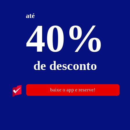
até
40%
ver fotos
Suíte Super Luxo - Itens
2 canais eróticos
ar-condicionado
de desconto
decoração diferenciada
ducha
frigobar
garagem privativa
hidro
internet Wi-Fi (sem fio)
sauna
TV
baixe o app e reserve!
Suíte Super Luxo - Preços e períodos
Preços não divulgados!
Para informações sobre preços, períodos e pernoites entre em
contato diretamente com o motel.