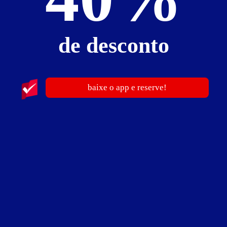
Ver Mapa
de desconto
Éden Motel
baixe o app e reserve!
Rua Cel. Augusto Fernandes Maia , 120 - José Américo de
Almeida - João Pessoa - PB
Vá de
Uber
Traçar rota