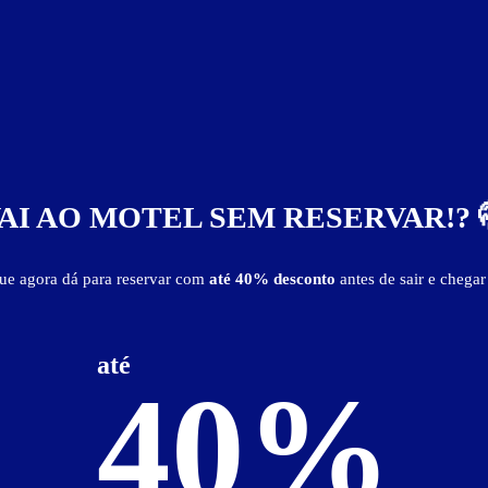
Suíte Executivo
AI AO MOTEL SEM RESERVAR!? 
m fio)
som
TV a cabo
que agora dá para reservar com
até 40% desconto
antes de sair e chegar
até
40%
R$ 60,00