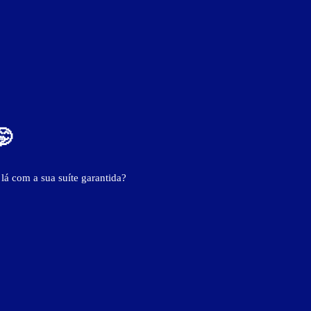
🤭
 lá com a sua suíte garantida?
- - -