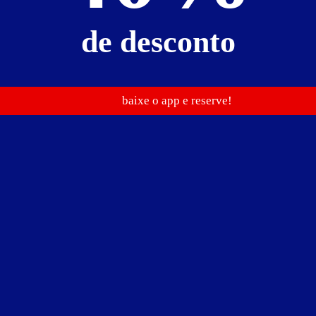
de desconto
Suíte Kamasutra
baixe o app e reserve!
Wi-Fi (sem fio)
som
TV a cabo
Preços não divulgados!
ações sobre preços, períodos e pernoites entre em contato diretamente 