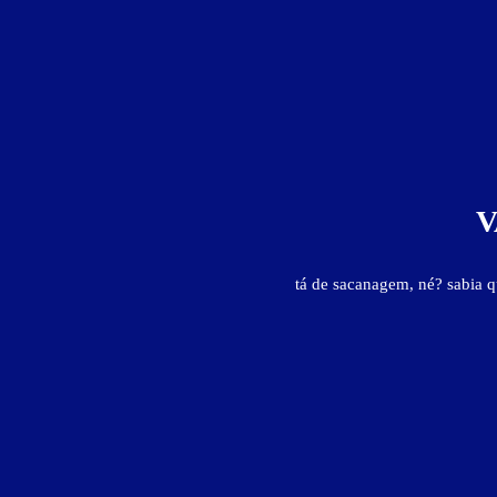
Informações importantes
- Hora adicional: R$ 15,00
Suíte Executivo - Itens
V
ar-condicionado
canal erótico
frigobar
internet Wi-Fi (se
tá de sacanagem, né? sabia 
Suíte Executivo - Preços e períodos
Valores válidos para hoje:
2
horas