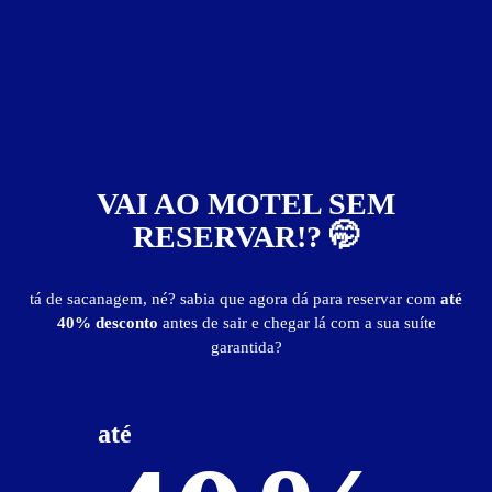
VAI AO MOTEL SEM
RESERVAR!? 🤭
ver fotos
tá de sacanagem, né? sabia que agora dá para reservar com
até
40% desconto
antes de sair e chegar lá com a sua suíte
Apartamento - Itens
garantida?
ar-condicionado
canal erótico
DVD
frigobar
som
TV
até
Apartamento - Preços e períodos