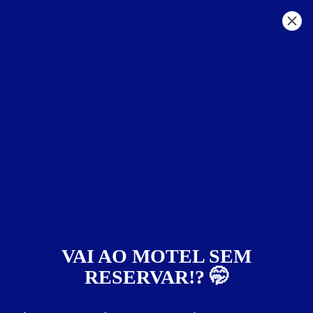
SP - Litoral
São Sebastião
Motéis em:
São Sebastião
Faixa de preço
Itens de suítes
somente motéis com cupom digital
VAI AO MOTEL SEM
RESERVAR!? 🤭