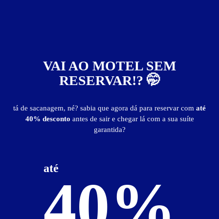
Chalé 02
VAI AO MOTEL SEM
RESERVAR!? 🤭
tá de sacanagem, né? sabia que agora dá para reservar com
até
40% desconto
antes de sair e chegar lá com a sua suíte
garantida?
ver fotos
até
40%
Chalé 02 - Itens
ar-condicionado
área externa
canal erótico
cascata