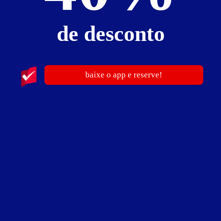
churrasqueira
ducha
frigobar
garagem privativa
piscina ao ar livre
pole dance
saleta para refeições
secador de cabelo
sofá
TV 42"
de desconto
Chalé 02 - Preços e períodos
baixe o app e reserve!
Valores válidos para hoje:
3
horas
R$ 120,00
- - -
Pernoite
R$ 180,00
- - -
a partir das 21:00h
Informações importantes
​» Hora Adicional - R$ 30,00
​» Diária - R$ 350,00 (3 refeições inclusas)
​​​» Para informações sobre preços e períodos, por favor, consulte diretamente
o motel.