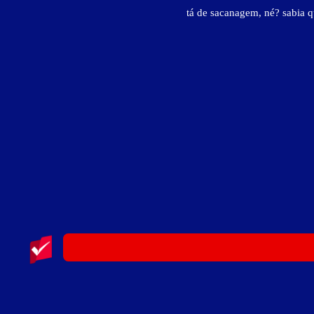
tá de sacanagem, né? sabia 
Ellus Motel
Rua Desembargador Silvino Bezerra, s/nº - Costa e Sil