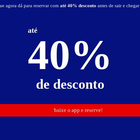
que agora dá para reservar com
até 40% desconto
antes de sair e chegar
Localização
até
40%
Ver Mapa
de desconto
baixe o app e reserve!
va - Mossoró - RN
Vá de
Uber