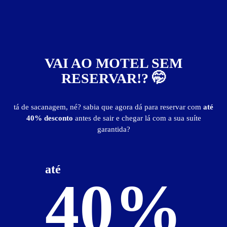
Suíte Emoções - Itens
2 ambientes
2 camas
3 TVs
boite
canal de som
canal erótico
churrasqueira
computador com Internet
VAI AO MOTEL SEM
frigobar
garagem privativa
hidro
internet Wi-Fi (sem fio)
luz negra
mini-system
RESERVAR!? 🤭
piscina
sauna
videokê
tá de sacanagem, né? sabia que agora dá para reservar com
até
40% desconto
antes de sair e chegar lá com a sua suíte
Suíte Emoções - Preços e períodos
garantida?
Valores válidos para hoje:
4
horas
R$ 130,00
- - -
até
40%
Pernoite
R$ 190,00
- - -
a partir das 20:00h