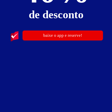
Suíte Tentação
de desconto
Suíte Tentação - Itens
2 ambientes
3 camas
4 TVs
boite
cadeira erótica
canal de som
canal erótico
churrasqueira
computador com Internet
frigobar
garagem privativa
baixe o app e reserve!
hidro
iluminação especial
internet Wi-Fi (sem fio)
luz negra
mini-system
piscina
sauna
videokê
Suíte Tentação - Preços e períodos
Valores válidos para hoje:
4
horas
R$ 165,00
- - -
Pernoite
R$ 290,00
- - -
a partir das 20:00h