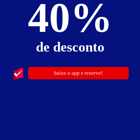
40%
Suíte Spa
de desconto
baixe o app e reserve!
ver fotos
Suíte Spa - Itens
1 canal de shows
ar-condicionado
cadeira erótica
cama queen size
canal de esporte
canal de filme