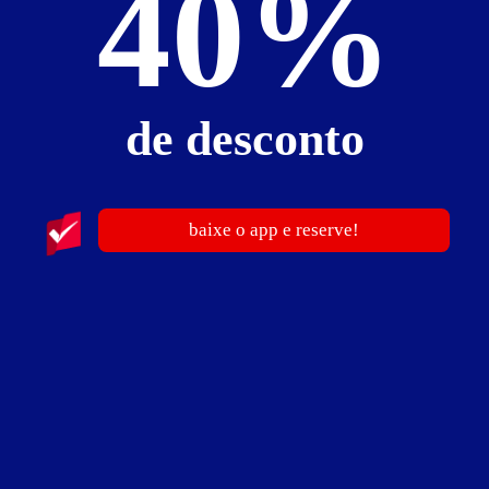
40%
de desconto
baixe o app e reserve!
Finni Motel