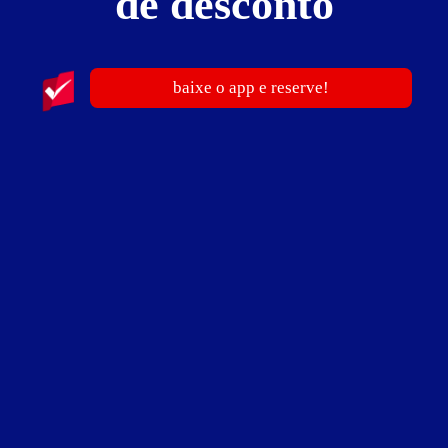
de desconto
ver fotos
baixe o app e reserve!
Suíte Studio - Itens
CD
DVD
garagem
hidromassagem
TV LCD
Suíte Studio - Preços e períodos
Valores válidos para hoje:
4
horas
R$ 150,00
- - -
12
horas
R$ 210,00
- - -