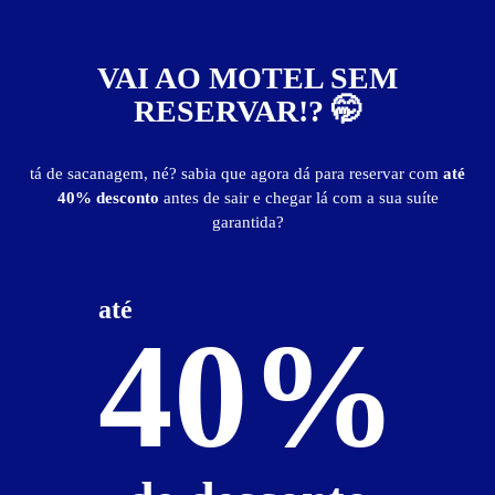
Suíte Premium - Preços e períodos
Valores válidos para hoje:
VAI AO MOTEL SEM
RESERVAR!? 🤭
4
horas
R$ 150,00
- - -
12
horas
R$ 210,00
- - -
tá de sacanagem, né? sabia que agora dá para reservar com
até
40% desconto
antes de sair e chegar lá com a sua suíte
garantida?
Suíte Studio
até
40%