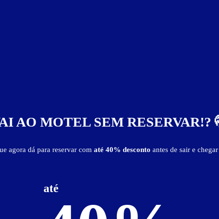
rigobar
jogo de luz
sex shop
som
TV LCD 32"
AI AO MOTEL SEM RESERVAR!? 
que agora dá para reservar com
até 40% desconto
antes de sair e chegar
até
Baixe o guia de motéis go
e reserve antes de sair