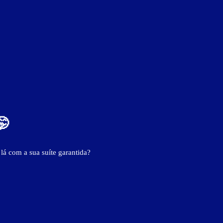
ver fotos
🤭
 lá com a sua suíte garantida?
BAIXE O APP