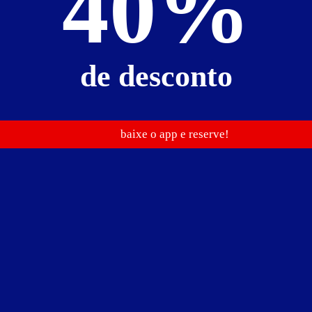
40%
de
R$ 80,00
de
R$ 100,00
de desconto
baixe o app e reserve!