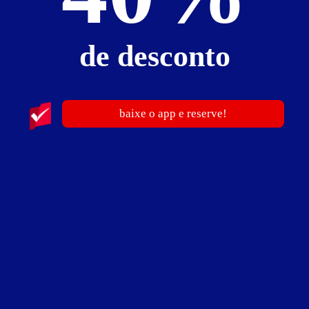
de desconto
baixe o app e reserve!
Motel Fetiche
Rua Marquês de Olinda, 333 - São José - Canoas - RS
Vá de
Uber
Traçar rota