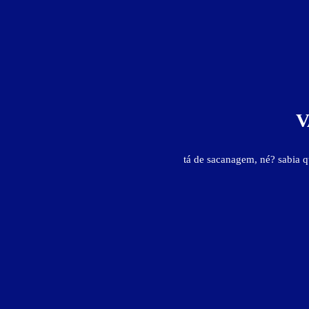
V
tá de sacanagem, né? sabia 
Suíte Simples - Itens
ar-condicionado split
canal erótico
frigobar
som
TV 2
Suíte Simples - Preços e períodos