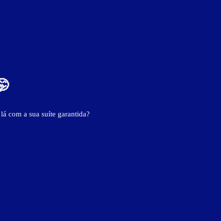
🤭
ver fotos
 lá com a sua suíte garantida?