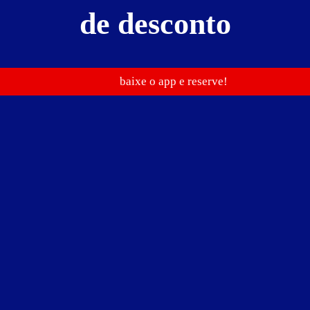
ações sobre preços, períodos e pernoites entre em contato diretamente 
de desconto
mente com o motel.
baixe o app e reserve!
Suíte