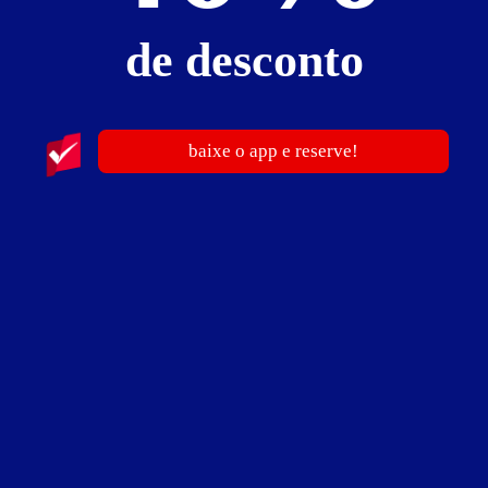
de desconto
baixe o app e reserve!
Cobra's Motel
Avenida Pinheiro Machado, 3038 - Embratel - Porto Velho -
RO
Vá de
Uber
Traçar rota