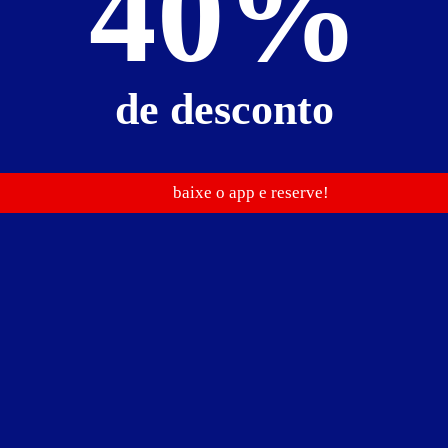
40%
de
R$ 79,00
de desconto
baixe o app e reserve!
Suíte Desejo