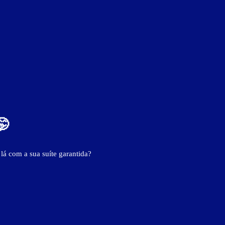
ver fotos
Wi-Fi
🤭
 lá com a sua suíte garantida?
BAIXE O APP