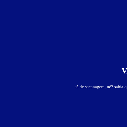
Suíte Feitiço - Itens
ar-condicionado split
ducha quente
frigobar
garagem pri
V
Suíte Feitiço - Preços e períodos
tá de sacanagem, né? sabia 
Valores válidos para hoje: