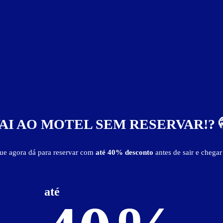
vativa
mesa para refeições
secador de cabelo
som
TV
AI AO MOTEL SEM RESERVAR!? 
que agora dá para reservar com
até 40% desconto
antes de sair e chegar
até
Baixe o guia de motéis go
e reserve antes de sair