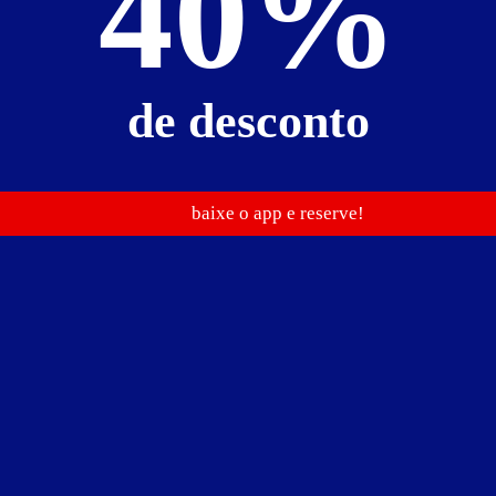
40%
de desconto
baixe o app e reserve!
1719