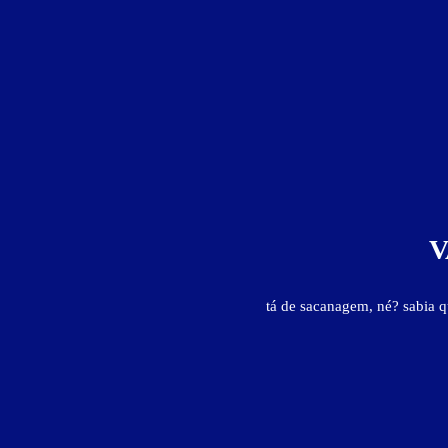
V
tá de sacanagem, né? sabia 
Motéis em:
Olinda
Faixa de preço