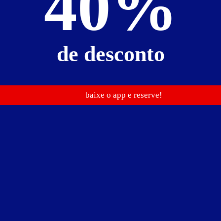
40%
frigobar
garagem privativa
jardim de inverno
secador de 
de desconto
baixe o app e reserve!
R$ 64,00
R$ 192,00
R$ 256,00
R$ 384,00
R$ 768,00
R$ 190,00