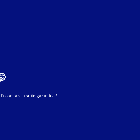
- - -
🤭
 lá com a sua suíte garantida?
ver fotos