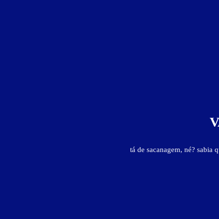
Pernoite
a partir das 23:00h
V
tá de sacanagem, né? sabia 