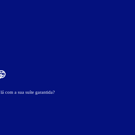
🤭
 lá com a sua suíte garantida?
ver fotos
cial
internet Wi-Fi (sem fio)
saleta para refeições