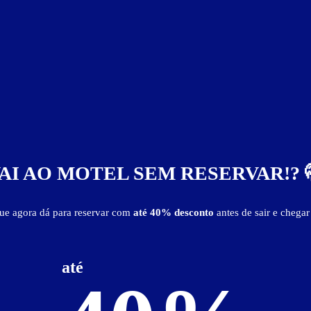
Suíte Cidades
AI AO MOTEL SEM RESERVAR!? 
que agora dá para reservar com
até 40% desconto
antes de sair e chegar
até
ração diferenciada
garagem privativa
hidro
iluminação espe