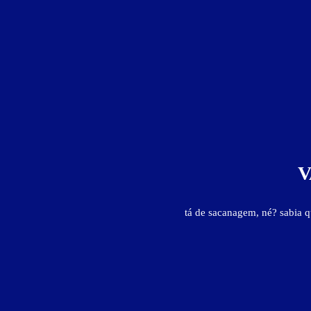
V
tá de sacanagem, né? sabia 
Suíte Cidades - Itens
ar-condicionado
canal de cd
canal de vídeo erótico
deco