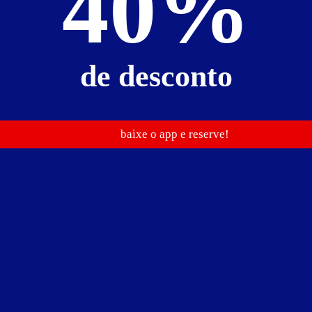
40%
de desconto
R$ 109,90
baixe o app e reserve!
R$ 89,90
R$ 109,90