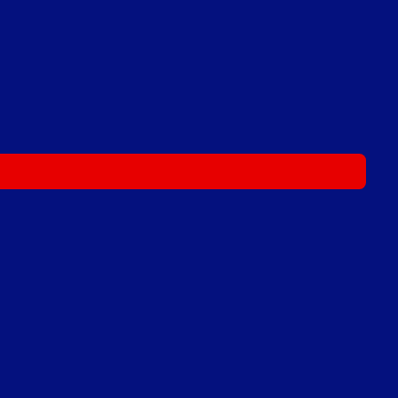
- - -
- - -
- - -