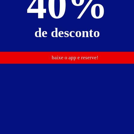
40%
de desconto
a
espelhos no teto e parede
frigobar
garagem privativa
me
baixe o app e reserve!
Baixe o guia de motéis go
e reserve antes de sair
R$ 55,00
R$ 84,00
R$ 99,00