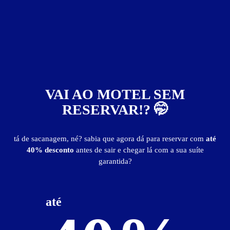
4253
VAI AO MOTEL SEM
Motel Fetiche
RESERVAR!? 🤭
Utinga - Santo André
Suítes entre
R$ 56,90
e
R$ 695,00
tá de sacanagem, né? sabia que agora dá para reservar com
até
Baixe o app e reserve antes de sair
40% desconto
antes de sair e chegar lá com a sua suíte
garantida?
até