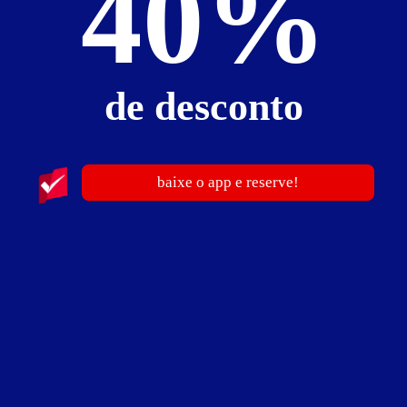
40%
4783
de desconto
Enigma Motel
baixe o app e reserve!
Parque Jaçatuba - Santo André
Suítes entre
R$ 67,00
e
R$ 519,00
Baixe o app e reserve antes de sair