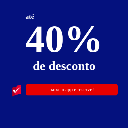
som com entrada USB
TV 50"
TV a cabo
WI-FI
até
40%
Suíte Guess - Preços e períodos
Valores válidos para hoje:
Baixe o guia de motéis go
BAIXE O APP
e reserve antes de sair
de desconto
12
horas
R$ 122,00
- - -
após as 20h
24
horas
R$ 283,00
- - -
baixe o app e reserve!
4
horas
R$ 116,00
- - -
Pernoite
R$ 194,00
- - -
a partir das 20:00h
Reserve antes de sair!