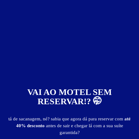
Suíte Guess
VAI AO MOTEL SEM
ver fotos
RESERVAR!? 🤭
Suíte Guess - Itens
tá de sacanagem, né? sabia que agora dá para reservar com
até
40% desconto
antes de sair e chegar lá com a sua suíte
ar-condicionado split
canal erótico
ducha dupla
garantida?
frigobar
garagem privativa
secador de cabelo