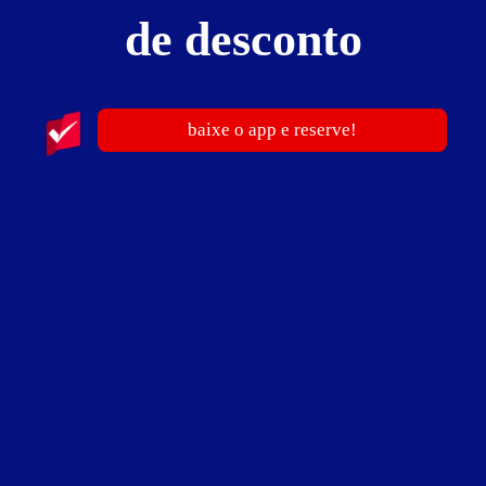
de desconto
Suíte Paris - Itens
ar-condicionado
ducha
DVD
hidro
som
TV LCD 42"
Wi-Fi
baixe o app e reserve!
Suíte Paris - Preços e períodos
Valores válidos para hoje:
Baixe o guia de motéis go
BAIXE O APP
e reserve antes de sair
6
horas
R$ 122,00
- - -
até as 13:59h
3
horas
R$ 122,00
- - -
após as 14h
Pernoite
R$ 239,00
- - -