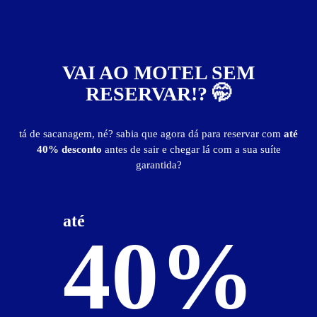
Informações importantes
- os valores podem sofrer alterações nas vésperas e feriados.
VAI AO MOTEL SEM
Suíte Paris
RESERVAR!? 🤭
tá de sacanagem, né? sabia que agora dá para reservar com
até
40% desconto
antes de sair e chegar lá com a sua suíte
garantida?
até
40%
ver fotos