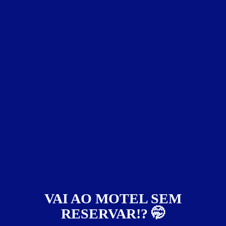
»
Pessoa Adicional:
50% do valor da hospedagem.
Suíte Acqua
ver fotos
VAI AO MOTEL SEM
RESERVAR!? 🤭
Suíte Acqua - Itens