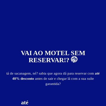
ver fotos
Suíte Prime Paris - Itens
acessibilidade (PCD)
ar-condicionado split
bluetooth
canais eróticos
canais musicais
chapinha de cabelo
computador
frigobar
garagem privativa automática
VAI AO MOTEL SEM
internet Wi-Fi (sem fio)
jardim de inverno
mini sexshop
mini-system
sala de jantar
secador de cabelo
RESERVAR!? 🤭
smart TV 75"
tá de sacanagem, né? sabia que agora dá para reservar com
até
Suíte Prime Paris - Preços e períodos
40% desconto
antes de sair e chegar lá com a sua suíte
garantida?
Valores válidos para hoje:
2
horas
R$ 220,00
- - -
até