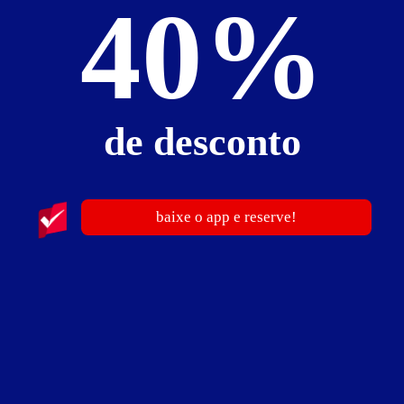
40%
Pernoite
R$ 500,00
- - -
a partir das 19:00h
Pernoite
R$ 500,00
- - -
a partir da 0h
Informações importantes
de desconto
» Hora adicional
- R$ 110,00
» Pessoa adicional
- R$ 220,00
» Adicional pernoite
- R$ 500,00
baixe o app e reserve!
» Diária
(check-in: 14h / check-out: 12h) - R$ 850,00
» Suíte com acessibilidade.
» Sexta, sábado, domingo, véspera ou feriado é cobrado taxa de reserva, no
valor do período.
Suíte Prime Hidro London