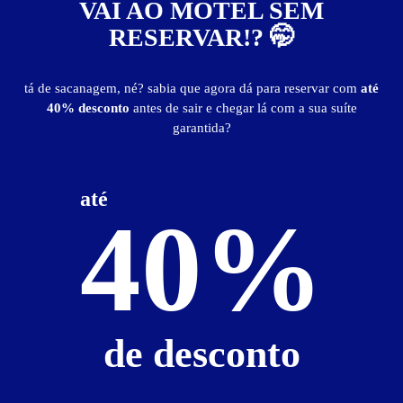
VAI AO MOTEL SEM
RESERVAR!? 🤭
tá de sacanagem, né? sabia que agora dá para reservar com
até
40% desconto
antes de sair e chegar lá com a sua suíte
garantida?
até
40%
ver fotos
Suíte Vip - Itens
ar-condicionado
canal erótico
ducha
de desconto
espelhos no teto e parede
frigobar
garagem privativa
internet Wi-Fi
luzes de boate
saleta para refeições
som
som com entrada USB
TV