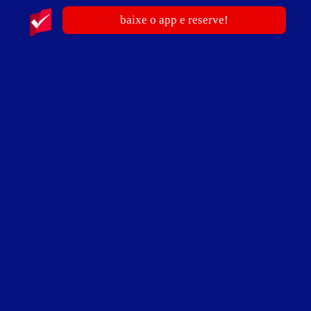
baixe o app e reserve!
Suíte Vip - Preços e períodos
Valores válidos para hoje:
2
horas
R$ 90,00
- - -
Pernoite
R$ 130,00
- - -
a partir das 22:00h
Informações importantes
» Hora Adicional: R$ 25,00.
Suíte Prime