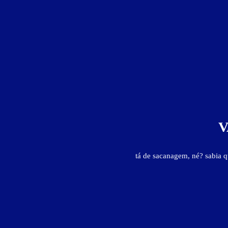
Suíte Class - Itens
ar-condicionado
canal erótico
frigobar
garagem privativ
V
Suíte Class - Preços e períodos
tá de sacanagem, né? sabia 
Valores válidos para hoje:
4
horas