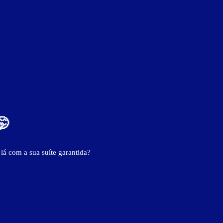
ver fotos
Wi-Fi
🤭
 lá com a sua suíte garantida?
BAIXE O APP
- - -