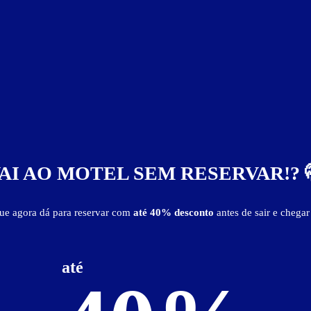
a
iluminação de led
saleta para refeições
som
TV LCD
AI AO MOTEL SEM RESERVAR!? 
que agora dá para reservar com
até 40% desconto
antes de sair e chegar
Baixe o guia de motéis go
até
e reserve antes de sair
R$ 115,00